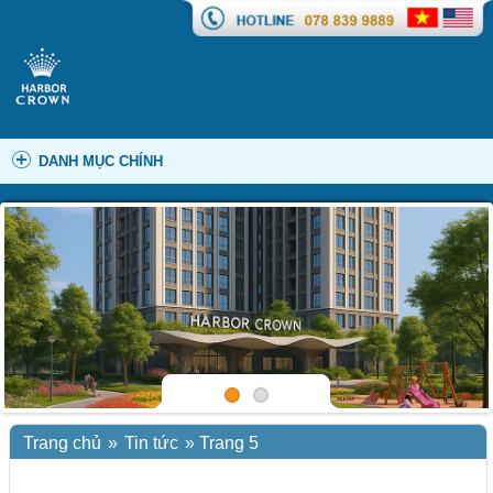
DANH MỤC CHÍNH
Trang chủ
»
Tin tức
»
Trang 5