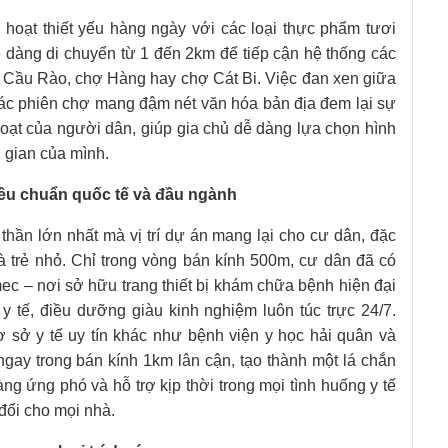
 hoạt thiết yếu hàng ngày với các loại thực phẩm tươi
 dàng di chuyển từ 1 đến 2km để tiếp cận hệ thống các
ợ Cầu Rào, chợ Hàng hay chợ Cát Bi. Việc đan xen giữa
các phiên chợ mang đậm nét văn hóa bản địa đem lại sự
 hoạt của người dân, giúp gia chủ dễ dàng lựa chọn hình
 gian của mình.
iêu chuẩn quốc tế và đầu ngành
h thần lớn nhất mà vị trí dự án mang lại cho cư dân, đặc
và trẻ nhỏ. Chỉ trong vòng bán kính 500m, cư dân đã có
mec – nơi sở hữu trang thiết bị khám chữa bệnh hiện đại
y tế, điều dưỡng giàu kinh nghiệm luôn túc trực 24/7.
 sở y tế uy tín khác như bệnh viện y học hải quân và
ngay trong bán kính 1km lân cận, tạo thành một lá chắn
g ứng phó và hỗ trợ kịp thời trong mọi tình huống y tế
đối cho mọi nhà.