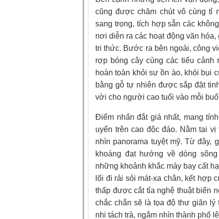
cũng được chăm chút vô cùng tỉ m
sang trọng, tích hợp sẵn các không
nơi diễn ra các hoạt động văn hóa
tri thức. Bước ra bên ngoài, công v
rợp bóng cây cùng các tiểu cảnh n
hoàn toàn khỏi sự ồn ào, khói bụi 
bằng gỗ tự nhiên được sắp đặt tinh
vời cho người cao tuổi vào mỗi buổi
Điểm nhấn đắt giá nhất, mang tín
uyển trên cao độc đáo. Nằm tại vị
nhìn panorama tuyệt mỹ. Từ đây, g
khoáng đạt hướng về dòng sông 
những khoảnh khắc máy bay cất hạ 
lối đi rải sỏi mát-xa chân, kết hợ
thấp được cắt tỉa nghệ thuật biến 
chắc chắn sẽ là tọa độ thư giãn l
nhi tách trà, ngắm nhìn thành phố l