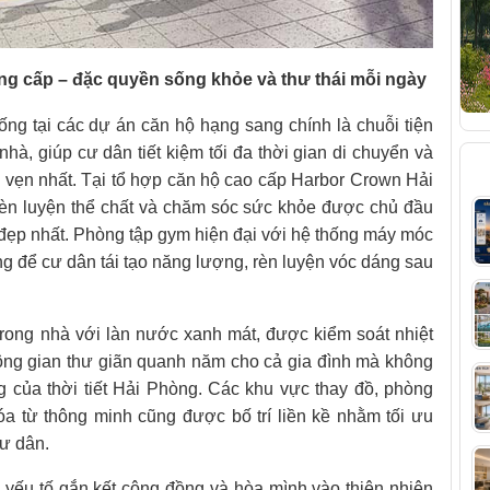
đẳng cấp – đặc quyền sống khỏe và thư thái mỗi ngày
ống tại các dự án căn hộ hạng sang chính là chuỗi tiện
hà, giúp cư dân tiết kiệm tối đa thời gian di chuyển và
B
 vẹn nhất. Tại tổ hợp căn hộ cao cấp Harbor Crown Hải
rèn luyện thể chất và chăm sóc sức khỏe được chủ đầu
í đẹp nhất. Phòng tập gym hiện đại với hệ thống máy móc
ởng để cư dân tái tạo năng lượng, rèn luyện vóc dáng sau
rong nhà với làn nước xanh mát, được kiểm soát nhiệt
ông gian thư giãn quanh năm cho cả gia đình mà không
 của thời tiết Hải Phòng. Các khu vực thay đồ, phòng
hóa từ thông minh cũng được bố trí liền kề nhằm tối ưu
cư dân.
 yếu tố gắn kết cộng đồng và hòa mình vào thiên nhiên