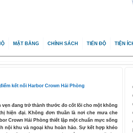
HỘ
MẶT BẰNG
CHÍNH SÁCH
TIẾN ĐỘ
TIỆN ÍC
ng tại tâm điểm kết nối Harbor Crown Hải Phòng
B
m điểm kết nối Harbor Crown Hải Phòng
ọn vẹn đang trở thành thước đo cốt lõi cho một không
 thị hiện đại. Không đơn thuần là nơi che mưa che
rbor Crown Hải Phòng thiết lập một chuẩn mực sống
ch nội khu và ngoại khu hoàn hảo. Sự kết hợp khéo