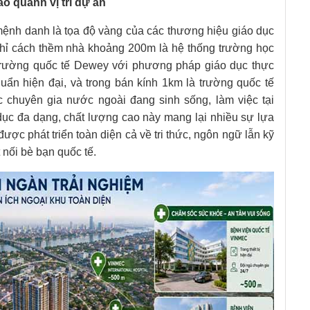
o quanh vị trí dự án
nh danh là tọa độ vàng của các thương hiệu giáo dục
hỉ cách thềm nhà khoảng 200m là hệ thống trường học
 trường quốc tế Dewey với phương pháp giáo dục thực
huẩn hiện đại, và trong bán kính 1km là trường quốc tế
 chuyên gia nước ngoài đang sinh sống, làm việc tại
 dục đa dạng, chất lượng cao này mang lại nhiều sự lựa
được phát triển toàn diện cả về tri thức, ngôn ngữ lẫn kỹ
 nối bè bạn quốc tế.