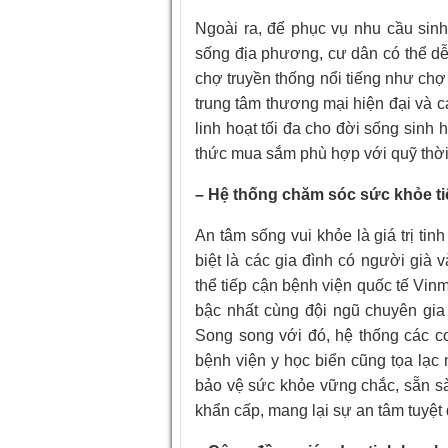
Ngoài ra, để phục vụ nhu cầu sinh
sống địa phương, cư dân có thể dễ
chợ truyền thống nổi tiếng như ch
trung tâm thương mại hiện đại và 
linh hoạt tối đa cho đời sống sinh
thức mua sắm phù hợp với quỹ thời
– Hệ thống chăm sóc sức khỏe t
An tâm sống vui khỏe là giá trị tin
biệt là các gia đình có người già 
thể tiếp cận bệnh viện quốc tế Vin
bậc nhất cùng đội ngũ chuyên gia 
Song song với đó, hệ thống các cơ
bệnh viện y học biển cũng tọa lạc 
bảo vệ sức khỏe vững chắc, sẵn sàn
khẩn cấp, mang lại sự an tâm tuyệt 