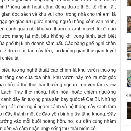
ỉ. Phòng sinh hoạt cộng đồng được thiết kế rộng rãi,
 gian đọc sách và khu vui chơi trong nhà cho trẻ em, là
, gặp gỡ giao lưu giữa những người hàng xóm văn minh,
iên cảnh quan nội khu với thảm cỏ xanh mướt, lối đi dạo
ước mang lại một bầu không khí trong lành, tách biệt
của phố thị kinh doanh sầm uất. Các băng ghế nghỉ chân
 tế dưới các tán cây lớn, tạo không gian thư giãn tuyệt
 chiều tà.
h biểu tượng nghệ thuật cao chính là khu vườn thượng
 trí tầng cao của tòa nhà, khu vườn này mở ra một góc
ia chủ có thể thư thái thưởng ngoạn trọn vẹn tầm view
Lạch Tray thơ mộng, hiền hòa, hoặc chiêm ngưỡng
gi
cánh đầy ấn tượng phía sân bay quốc tế Cát Bi. Những
p cùng các chòi nghỉ ngắm cảnh và hệ thống cây xanh tầm
nơi đây thành một ốc đảo yên bình giữa tầng không. Đây
ý tưởng vào mỗi buổi hoàng hôn, nơi cư dân cùng nhâm
ên đèn và cảm nhận nhịp sống thư thái hiếm có.
T