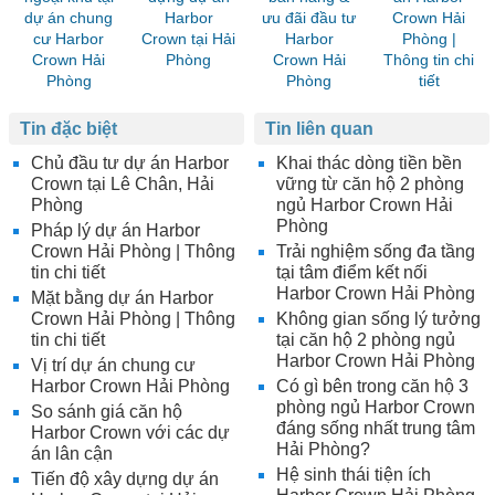
dự án chung
Harbor
ưu đãi đầu tư
Crown Hải
cư Harbor
Crown tại Hải
Harbor
Phòng |
Crown Hải
Phòng
Crown Hải
Thông tin chi
Phòng
Phòng
tiết
Tin đặc biệt
Tin liên quan
Chủ đầu tư dự án Harbor
Khai thác dòng tiền bền
Crown tại Lê Chân, Hải
vững từ căn hộ 2 phòng
Phòng
ngủ Harbor Crown Hải
Phòng
Pháp lý dự án Harbor
Crown Hải Phòng | Thông
Trải nghiệm sống đa tầng
tin chi tiết
tại tâm điểm kết nối
Harbor Crown Hải Phòng
Mặt bằng dự án Harbor
Crown Hải Phòng | Thông
Không gian sống lý tưởng
tin chi tiết
tại căn hộ 2 phòng ngủ
Harbor Crown Hải Phòng
Vị trí dự án chung cư
Harbor Crown Hải Phòng
Có gì bên trong căn hộ 3
phòng ngủ Harbor Crown
So sánh giá căn hộ
đáng sống nhất trung tâm
Harbor Crown với các dự
Hải Phòng?
án lân cận
Hệ sinh thái tiện ích
Tiến độ xây dựng dự án