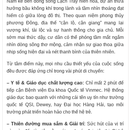
Nằm kế bên dòng sông Lạch Tray hiền hòa, dự án thừa
hưởng bầu không khí trong lành và tầm nhìn thoáng đạt
hiếm có giữa lòng đô thị. Theo quan niệm phong thủy
phương Đông, địa thế “cận lộ, cận giang” mang lại
vượng khí, tài lộc và sự hanh thông cho gia chủ. Mỗi
sớm mai thức dậy, cư dân có thể phóng tầm mắt ngắm
nhìn dòng sông thơ mộng, cảm nhận sự giao thoa giữa
nhịp sống hiện đại và nét thanh bình của thiên nhiên.
Từ tâm điểm này, mọi nhu cầu thiết yếu của cuộc sống
đều được đáp ứng chỉ trong vài phút di chuyển:
– Y tế & Giáo dục chất lượng cao:
Chỉ mất 2 phút để
tiếp cận Bệnh viện Đa khoa Quốc tế Vinmec. Hệ thống
giáo dục bao quanh với những cái tên uy tín như trường
quốc tế QSI, Dewey, hay Đại học Hàng Hải, tạo môi
trường phát triển hoàn hảo cho thế hệ trẻ.
– Thiên đường mua sắm & Giải trí:
Sức hút của vị trí