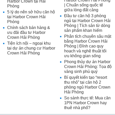
Harbor Crown Hải Phòng
Harbor Crown tại Hải
| Chuẩn sống quốc tế
Phòng
giữa lòng đất cảng
5 lý do nên sở hữu căn hộ
Đầu tư căn hộ 3 phòng
tại Harbor Crown Hải
ngủ tại Harbor Crown Hải
Phòng
Phòng | Tích sản từ dòng
Chính sách bán hàng &
sản phẩm khan hiếm
ưu đãi đầu tư Harbor
Phân tích chuyên sâu mặt
Crown Hải Phòng
bằng Harbor Crown Hải
Tiện ích nội – ngoại khu
Phòng | Đỉnh cao quy
tại dự án chung cư Harbor
hoạch và nghệ thuật tối
Crown Hải Phòng
ưu không gian sống
Phong thủy dự án Harbor
Crown Hải Phòng: Tọa độ
vàng sinh phú quý
Bí quyết kiến tạo “resort
thu nhỏ” tại căn hộ 2
phòng ngủ Harbor Crown
Hải Phòng
So sánh thực tế: Mua căn
1PN Harbor Crown hay
thuê nhà phố?