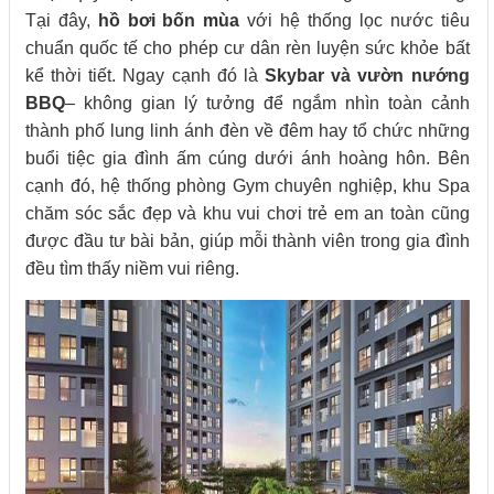
Tại đây,
hồ bơi bốn mùa
với hệ thống lọc nước tiêu
chuẩn quốc tế cho phép cư dân rèn luyện sức khỏe bất
kể thời tiết. Ngay cạnh đó là
Skybar và vườn nướng
BBQ
– không gian lý tưởng để ngắm nhìn toàn cảnh
thành phố lung linh ánh đèn về đêm hay tổ chức những
buổi tiệc gia đình ấm cúng dưới ánh hoàng hôn. Bên
cạnh đó, hệ thống phòng Gym chuyên nghiệp, khu Spa
chăm sóc sắc đẹp và khu vui chơi trẻ em an toàn cũng
được đầu tư bài bản, giúp mỗi thành viên trong gia đình
đều tìm thấy niềm vui riêng.