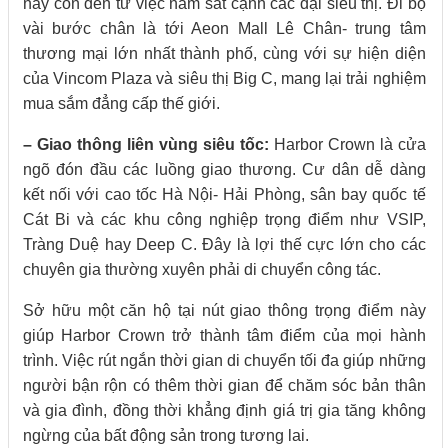
này còn đến từ việc nằm sát cạnh các đại siêu thị. Đi bộ
vài bước chân là tới Aeon Mall Lê Chân- trung tâm
thương mại lớn nhất thành phố, cùng với sự hiện diện
của Vincom Plaza và siêu thị Big C, mang lại trải nghiệm
mua sắm đẳng cấp thế giới.
– Giao thông liên vùng siêu tốc:
Harbor Crown là cửa
ngõ đón đầu các luồng giao thương. Cư dân dễ dàng
kết nối với cao tốc Hà Nội- Hải Phòng, sân bay quốc tế
Cát Bi và các khu công nghiệp trọng điểm như VSIP,
Tràng Duệ hay Deep C. Đây là lợi thế cực lớn cho các
chuyên gia thường xuyên phải di chuyển công tác.
Sở hữu một căn hộ tại nút giao thông trọng điểm này
giúp Harbor Crown trở thành tâm điểm của mọi hành
trình. Việc rút ngắn thời gian di chuyển tối đa giúp những
người bận rộn có thêm thời gian để chăm sóc bản thân
và gia đình, đồng thời khẳng định giá trị gia tăng không
ngừng của bất động sản trong tương lai.