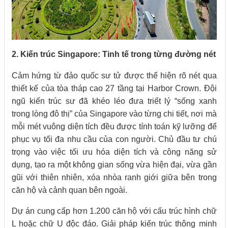
2. Kiến trúc Singapore: Tinh tế trong từng đường nét
Cảm hứng từ đảo quốc sư tử được thể hiện rõ nét qua
thiết kế của tòa tháp cao 27 tầng tại Harbor Crown. Đội
ngũ kiến trúc sư đã khéo léo đưa triết lý “sống xanh
trong lòng đô thị” của Singapore vào từng chi tiết, nơi mà
mỗi mét vuông diện tích đều được tính toán kỹ lưỡng để
phục vụ tối đa nhu cầu của con người. Chủ đầu tư chú
trọng vào việc tối ưu hóa diện tích và công năng sử
dụng, tạo ra một không gian sống vừa hiện đại, vừa gần
gũi với thiên nhiên, xóa nhòa ranh giới giữa bên trong
căn hộ và cảnh quan bên ngoài.
Dự án cung cấp hơn 1.200 căn hộ với cấu trúc hình chữ
L hoặc chữ U độc đáo. Giải pháp kiến trúc thông minh