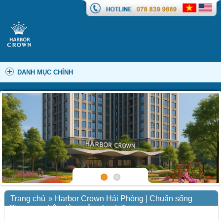
DANH MỤC CHÍNH
Trang chủ
»
Harbor Crown Hải Phòng | Chuẩn sống
Singapore bên dòng sông Lạch Tray