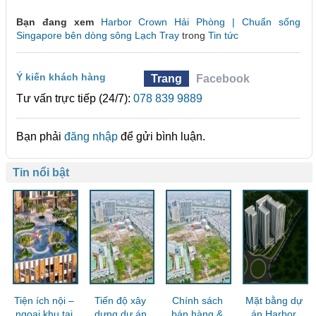
Bạn đang xem
Harbor Crown Hải Phòng | Chuẩn sống
Singapore bên dòng sông Lạch Tray
trong
Tin tức
Ý kiến khách hàng
Trang
Facebook
Tư vấn trực tiếp (24/7):
078 839 9889
Bạn phải
đăng nhập
để gửi bình luận.
Tin nổi bật
Tiện ích nội –
Tiến độ xây
Chính sách
Mặt bằng dự
ngoại khu tại
dựng dự án
bán hàng &
án Harbor