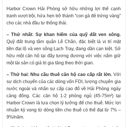
Harbor Crown Hải Phòng sở hữu những lợi thế cạnh
tranh vượt trội, hứa hẹn trở thành “con gà đẻ trứng vàng”
cho các nhà đầu tư thông thái.
– Thứ nhất: Sự khan hiếm của quỹ đất ven sông.
Quỹ đất trung tâm quận Lê Chân, đặc biệt là vị trí mặt
tiền đại lộ và ven sông Lạch Tray, đang dần cạn kiệt. Sở
hữu một căn hộ tại đây tương đương với việc nắm giữ
một tài sản có giá trị gia tăng theo thời gian.
– Thứ hai: Nhu cầu thuê căn hộ cao cấp rất lớn.
Với
sự dịch chuyển của các dòng vốn FDI, lượng chuyên gia
nước ngoài và nhân sự cấp cao đổ về Hải Phòng ngày
càng đông. Các căn hộ 1-2 phòng ngủ (45-75m²) tại
Harbor Crown là lựa chọn lý tưởng để cho thuê. Mức lợi
nhuận kỳ vọng từ dòng tiền cho thuê có thể đạt từ 7% –
9%/năm.