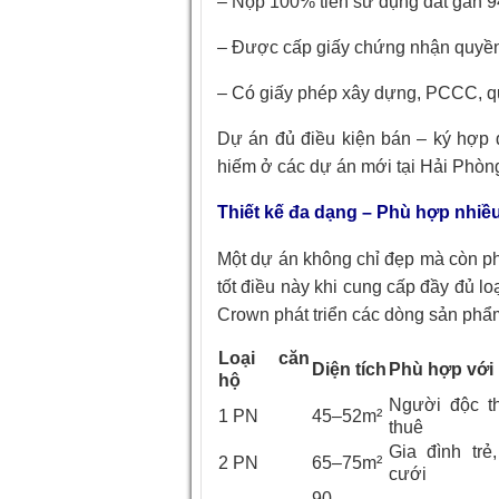
– Nộp 100% tiền sử dụng đất gần 9
– Được cấp giấy chứng nhận quyền
– Có giấy phép xây dựng, PCCC, q
Dự án đủ điều kiện bán – ký hợp đ
hiếm ở các dự án mới tại Hải Phòn
Thiết kế đa dạng – Phù hợp nhiề
Một dự án không chỉ đẹp mà còn p
tốt điều này khi cung cấp đầy đủ 
Crown phát triển các dòng sản phẩ
Loại căn
Diện tích
Phù hợp với
hộ
Người độc t
1 PN
45–52m²
thuê
Gia đình tr
2 PN
65–75m²
cưới
90–