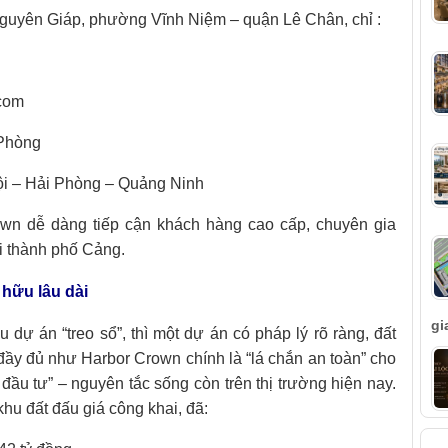
 Nguyên Giáp, phường Vĩnh Niệm – quận Lê Chân, chỉ :
ncom
 Phòng
Nội – Hải Phòng – Quảng Ninh
rown dễ dàng tiếp cận khách hàng cao cấp, chuyên gia
ại thành phố Cảng.
 hữu lâu dài
gi
 dự án “treo sổ”, thì một dự án có pháp lý rõ ràng, đất
đầy đủ như Harbor Crown chính là “lá chắn an toàn” cho
ầu tư” – nguyên tắc sống còn trên thị trường hiện nay.
u đất đấu giá công khai, đã:
T