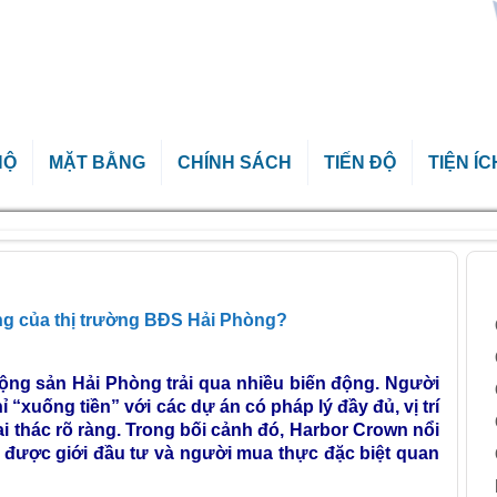
HỘ
MẶT BẰNG
CHÍNH SÁCH
TIẾN ĐỘ
TIỆN ÍC
là điểm sáng của thị trường BĐS Hải Phòng?
B
ng của thị trường BĐS Hải Phòng?
ộng sản Hải Phòng trải qua nhiều biến động. Người
“xuống tiền” với các dự án có pháp lý đầy đủ, vị trí
khai thác rõ ràng. Trong bối cảnh đó, Harbor Crown nổi
 được giới đầu tư và người mua thực đặc biệt quan