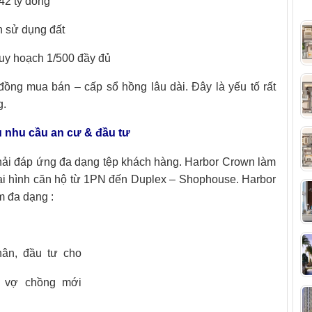
42 tỷ đồng
 sử dụng đất
uy hoạch 1/500 đầy đủ
ồng mua bán – cấp sổ hồng lâu dài. Đây là yếu tố rất
g.
u nhu cầu an cư & đầu tư
hải đáp ứng đa dạng tệp khách hàng. Harbor Crown làm
loại hình căn hộ từ 1PN đến Duplex – Shophouse. Harbor
m đa dạng :
hân, đầu tư cho
ẻ, vợ chồng mới