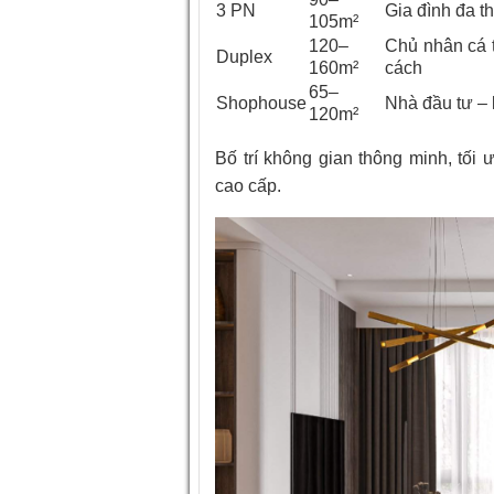
3 PN
Gia đình đa t
105m²
120–
Chủ nhân cá 
Duplex
160m²
cách
65–
Shophouse
Nhà đầu tư –
120m²
Bố trí không gian thông minh, tối 
cao cấp.