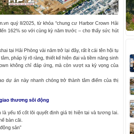
.vn quý II/2025, từ khóa “chung cư Harbor Crown Hải
đến 162% so với cùng kỳ năm trước – cho thấy sức hút
B
i tại Hải Phòng vài năm trở lại đây, rất ít cái tên hội tụ
 tâm, pháp lý rõ ràng, thiết kế hiện đại và tiềm năng sinh
 Crown không chỉ đáp ứng, mà còn vượt xa kỳ vọng của
 sao dự án này nhanh chóng trở thành tâm điểm của thị
i giao thương sôi động
 là yếu tố cốt lõi quyết định giá trị hiện tại và tương lai.
hể bàn cãi.
t động sản”