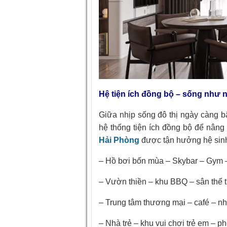
Hệ tiện ích đồng bộ – sống như
Giữa nhịp sống đô thị ngày càng b
hệ thống tiện ích đồng bộ để nân
Hải Phòng
được tận hưởng hệ sinh 
– Hồ bơi bốn mùa – Skybar – Gym 
– Vườn thiền – khu BBQ – sân thể 
– Trung tâm thương mại – café – n
– Nhà trẻ – khu vui chơi trẻ em – 